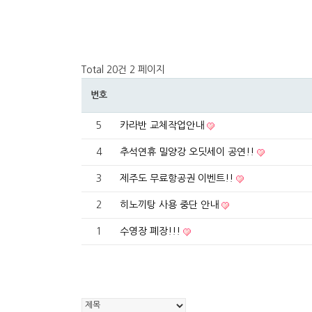
Total 20건
2 페이지
번호
5
카라반 교체작업안내
4
추석연휴 밀양강 오딧세이 공연!!
3
제주도 무료항공권 이벤트!!
2
히노끼탕 사용 중단 안내
1
수영장 폐장!!!